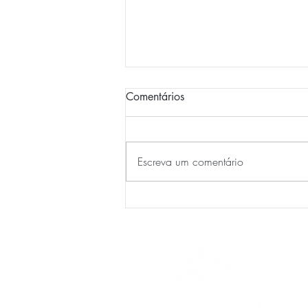
Comentários
Show no Clube
Escreva um comentário
Pági
Clu
Eve