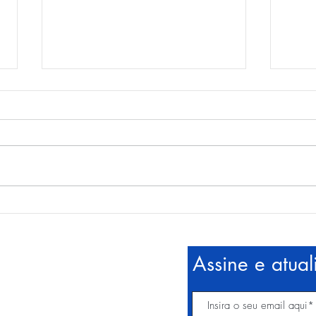
Prog
Comemoração Dia Dos Pais
na Inicial
Assine e atual
be
ntos