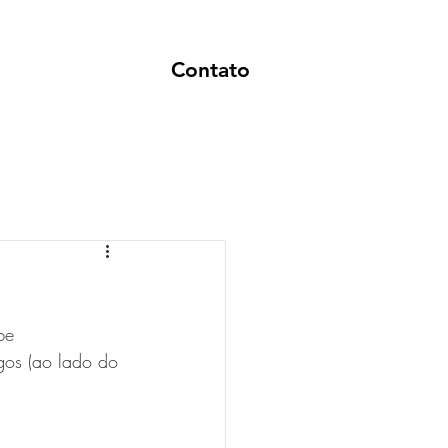
Contato
be 
gos (ao lado do 