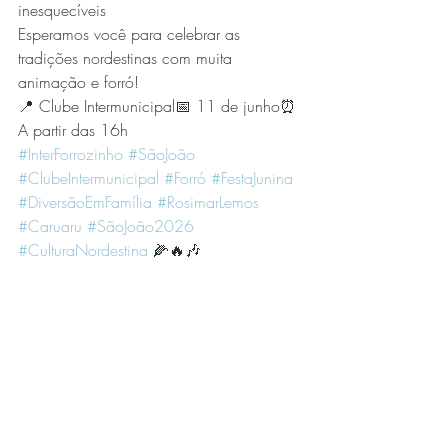
inesquecíveis
Esperamos você para celebrar as 
tradições nordestinas com muita 
animação e forró!
📍 Clube Intermunicipal📅 11 de junho⏰ 
A partir das 16h
#InterForrozinho
#SãoJoão
#ClubeIntermunicipal
#Forró
#FestaJunina
#DiversãoEmFamília
#RosimarLemos
#Caruaru
#SãoJoão2026
#CulturaNordestina
 🌽🔥🎶